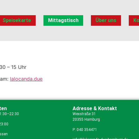
Speisekarte
Mittagstisch
Über uns
Ko
30 – 15 Uhr
gram:
lalocanda.due
ten
Adresse & Kontakt
11:30–22:30
Wexstraße 31
20355 Hamburg
23:00
P: 040 354471
ossen