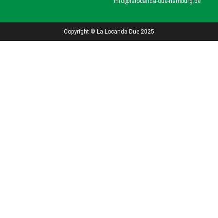
info@lalocanda-due-hamburg.de
Copyright © La Locanda Due 2025