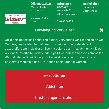
Öffnungszeiten
Adresse &
Rechtliches
Kontakt
Montag-Freitag:
Impressum
Wexstraße 31
11:30–22:30
Datenschutz
20355 Hamburg
Samstag : 16:00-
P: 040 354471
23:00
info@lalocanda-
Sonntag:
Einwilligung verwalten
due-hamburg.de
geschlossen
Um dir ein optimales Erlebnis zu bieten, verwenden wir Technologien wie
Cookies, um Geräteinformationen zu speichern und/oder darauf
Copyright © La Locanda Due 2025
zuzugreifen. Wenn du diesen Technologien zustimmst, können wir Daten
wie das Surfverhalten oder eindeutige IDs auf dieser Website verarbeiten.
Wenn du deine Einwillligung nicht erteilst oder zurückziehst, können
bestimmte Merkmale und Funktionen beeinträchtigt werden.
Akzeptieren
Ablehnen
Einstellungen ansehen